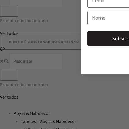
Produto não encontrado
Ver todos
Subscre
0,00
€
0
ADICIONAR AO CARRINHO
Produto não encontrado
Ver todos
Abyss & Habidecor
Tapetes – Abyss & Habidecor