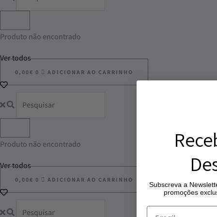
Produto não encontrado
Ver todos
0,00
€
0
ADICIONAR AO CARRINHO
Rece
Produto não encontrado
Des
Ver todos
0,00
€
0
ADICIONAR AO CARRINHO
Subscreva a Newslette
promoções exclus