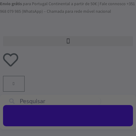
Skip
Envio grátis
para Portugal Continental a partir de 50€ | Fale connosco +351
to
968 079 985 (WhatsApp) – Chamada para rede móvel nacional
content
ADICIONAR
AO
CARRINHO