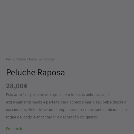
Quantidade
de
Peluche
Raposa
Início
/
Bebé
/ Peluche Raposa
Peluche Raposa
28,00
€
Esta adorável peluche de raposa, em tom castanho suave, é
extremamente macia e perfeita para acompanhar o seu bebé desde o
nascimento. Além de ser um companheiro reconfortante, adiciona um
toque delicado e encantador à decoração do quarto.
Em stock