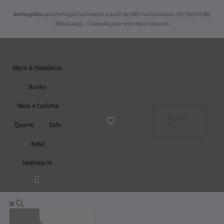
Skip
Envio grátis
para Portugal Continental a partir de 50€ | Fale connosco +351 968 079 985
to
(WhatsApp) – Chamada para rede móvel nacional
content
Abyss & Habidecor
Banho
Mesa e Cozinha
ADICIONAR
AO
0,00
€
CARRINHO
Quarto
Sala
0
Bebé
Mathilde M.
Abyss & Habidecor