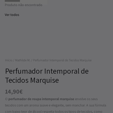
Produto não encontrado
Ver todos
Quantidade
de
Perfumador
Início
/
Mathilde M.
/ Perfumador Intemporal de Tecidos Marquise
Intemporal
de
Perfumador Intemporal de
Tecidos
Tecidos Marquise
Marquise
14,90
€
O
perfumador de roupa intemporal marquise
envolve os seus
tecidos com um aroma suave e elegante, sem manchar. A sua fórmula
com baixo teor de álcool respeita todos os tipos de tecidos, como