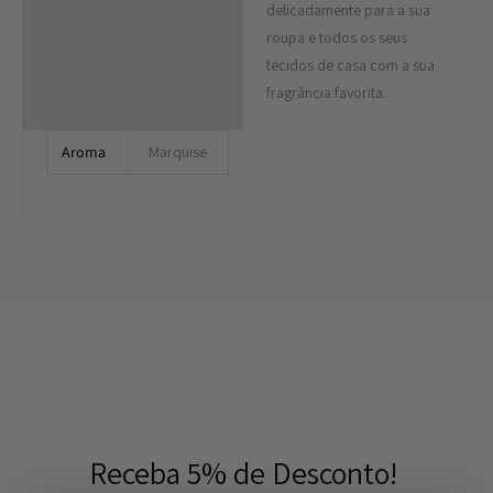
delicadamente para a sua
Informação adicional
roupa e todos os seus
tecidos de casa com a sua
fragrância favorita.
Aroma
Marquise
Receba 5% de Desconto!