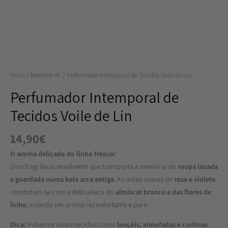
Quantidade
de
Perfumador
Início
/
Mathilde M.
/ Perfumador Intemporal de Tecidos Voile de Lin
Intemporal
de
Perfumador Intemporal de
Tecidos
Tecidos Voile de Lin
Voile
de
14,90
€
Lin
O aroma delicado do linho fresco!
Uma fragrância envolvente que transporta a memória do
roupa lavada
e guardada numa bela arca antiga
. As notas suaves de
rosa e violeta
combinam-se com a delicadeza do
almíscar branco e das flores de
linho
, criando um aroma reconfortante e puro.
Dica:
Pulverize sobre tecidos como
lençóis, almofadas e cortinas