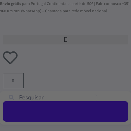
Skip
Envio grátis
para Portugal Continental a partir de 50€ | Fale connosco +351
to
968 079 985 (WhatsApp) – Chamada para rede móvel nacional
content
ADICIONAR
AO
CARRINHO