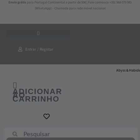
Envio grátis
para Portugal Continental a partir de 50€ | Fale connosco +351 968 079 985
Skip
Quantidade
(WhatsApp) – Chamada para rede móvel nacional
to
de
content
Porta
Velas
Folhagem
Entrar / Registar
Abyss & Habid
ADICIONAR
AO
CARRINHO