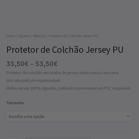
Jersey
PU
Início
/
Quarto
/
Básicos
/ Protetor de Colchão Jersey PU
Protetor de Colchão Jersey PU
33,50
€
–
53,50
€
Protetor de colchão em malha de jersey muito macia com uma
discreta película impermeável.
Malha Jersey 100% algodão, película impermeável em PVC respirável.
Tamanho