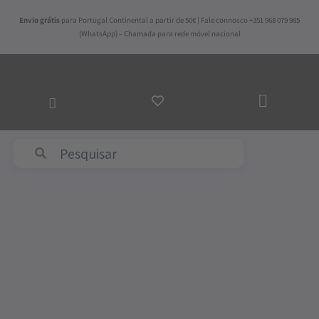
Skip
Envio grátis
para Portugal Continental a partir de 50€ | Fale connosco +351 968 079 985
to
(WhatsApp) – Chamada para rede móvel nacional
content
ADICI
AO
CARR
Abyss & Habidecor
Price
Quantidade
range:
de
33,50€
Protetor
through
de
53,50€
Colchão