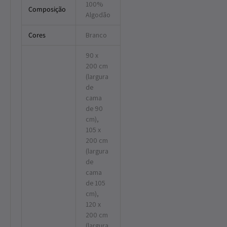
100%
Composição
Algodão
Cores
Branco
90 x
200 cm
(largura
de
cama
de 90
cm),
105 x
200 cm
(largura
de
cama
de 105
cm),
120 x
200 cm
(largura