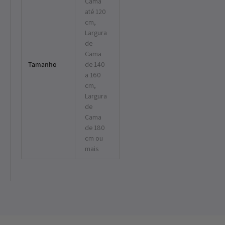
Cama
até 120
cm,
Largura
de
Cama
Tamanho
de 140
a 160
cm,
Largura
de
Cama
de 180
cm ou
mais