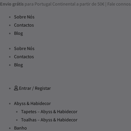
Skip
Quantidade
Envio grátis
para Portugal Continental a partir de 50€ | Fale con
to
de
Sobre Nós
content
Roupão
Contactos
Waffle
Blog
Hooded
Blush
Sobre Nós
Contactos
Blog
Entrar / Registar
Abyss & Habidecor
Tapetes – Abyss & Habidecor
Toalhas – Abyss & Habidecor
Banho