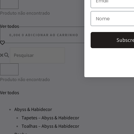
Produto não encontrado
Ver todos
0,00
€
0
ADICIONAR AO CARRINHO
Subscre
Produto não encontrado
Ver todos
Abyss & Habidecor
Tapetes – Abyss & Habidecor
Toalhas – Abyss & Habidecor