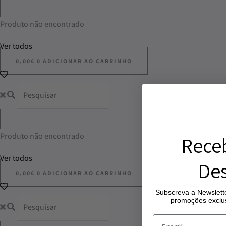
Produto não encontrado
Ver todos
0,00
€
0
ADICIONAR AO CARRINHO
Produto não encontrado
Rece
Ver todos
Des
0,00
€
0
ADICIONAR AO CARRINHO
Subscreva a Newslette
promoções exclus