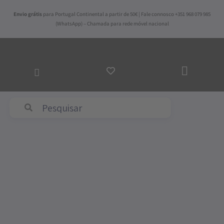
Skip
Envio grátis
para Portugal Continental a partir de 50€ | Fale connosco +351 968 079 985
to
(WhatsApp) – Chamada para rede móvel nacional
content
ADICI
AO
CARRI
Abyss & Habidecor
Quantidade
de
Runner
Folho
Linho