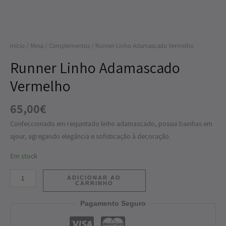
Vermelho
Início
/
Mesa
/
Complementos
/ Runner Linho Adamascado Vermelho
Runner Linho Adamascado
Vermelho
65,00
€
Confeccionado em requintado linho adamascado, possui bainhas em
ajour, agregando elegância e sofisticação à decoração.
Em stock
ADICIONAR AO
CARRINHO
Pagamento Seguro