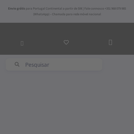
Skip
Envio grátis
para Portugal Continental a partir de 50€ | Fale connosco +351 968 079 985
to
(WhatsApp) – Chamada para rede móvel nacional
content
ADICI
AO
CARR
Abyss & Habidecor
Quantidade
de
Runner
Linho
Adamascado