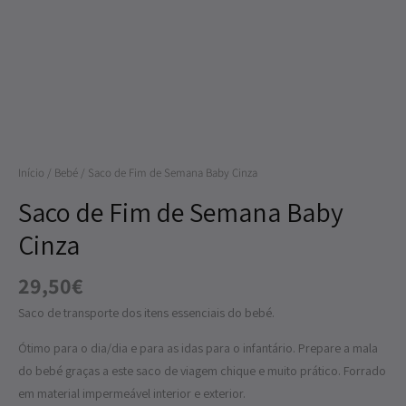
de
Semana
Baby
Cinza
Início
/
Bebé
/ Saco de Fim de Semana Baby Cinza
Saco de Fim de Semana Baby
Cinza
29,50
€
Saco de transporte dos itens essenciais do bebé.
Ótimo para o dia/dia e para as idas para o infantário. Prepare a mala
do bebé graças a este saco de viagem chique e muito prático. Forrado
em material impermeável interior e exterior.