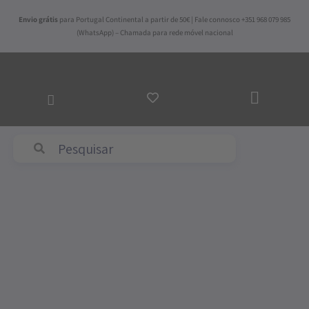
Skip
Envio grátis
para Portugal Continental a partir de 50€ | Fale connosco +351 968 079 985
to
(WhatsApp) – Chamada para rede móvel nacional
content
ADICI
AO
CARRI
Abyss & Habidecor
Quantidade
de
Saco
de
Fim