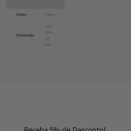
Cores
Cinza
34 x
24 x
Dimensão
12
cm
Receba 5% de Desconto!