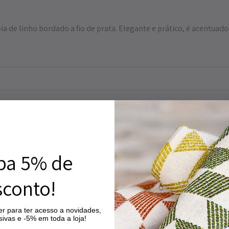
ia de linho bordado a fio de prata. Elegante e prático, é acentuad
ba 5% de
conto!
r para ter acesso a novidades,
ivas e -5% em toda a loja!