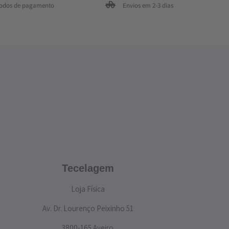
todos de pagamento
Envios em 2-3 dias
Tecelagem
Loja Física
Av. Dr. Lourenço Peixinho 51
3800-165 Aveiro