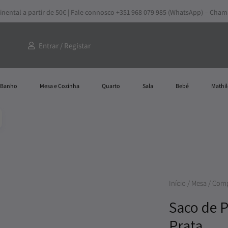
inental a partir de 50€ | Fale connosco +351 968 079 985 (WhatsApp) – Cha
Entrar / Registar
Banho
Mesa e Cozinha
Quarto
Sala
Bebé
Mathil
Quantidade
Início
/
Mesa
/
Comp
de
Saco de 
Saco
Prata
de