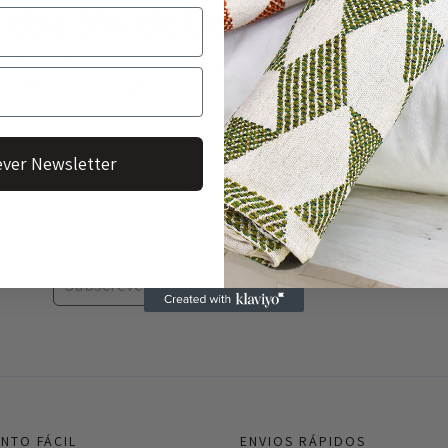
ceba 5% de Desconto!
 a Newsletter para ter acesso a novidades, promoções
 e -5% em toda a loja!
ver Newsletter
Subscrever Newsletter
NTO FÁCIL
ENVIOS RÁPIDOS