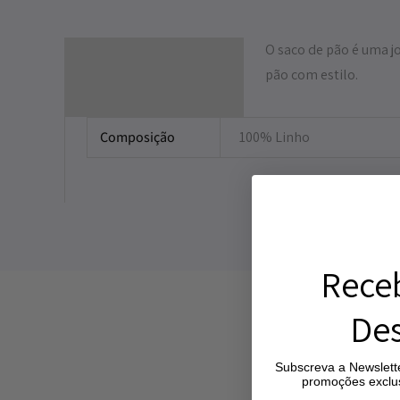
O saco de pão é uma jo
Descrição
pão com estilo.
Informação adicional
Composição
100% Linho
Rece
Des
Subscreva a Newslette
promoções exclus