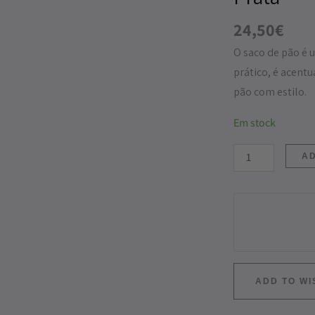
Pão
24,50
€
Linho
O saco de pão é u
Bordado
prático, é acent
a
pão com estilo.
Fio
de
Em stock
Prata
AD
ADD TO WI