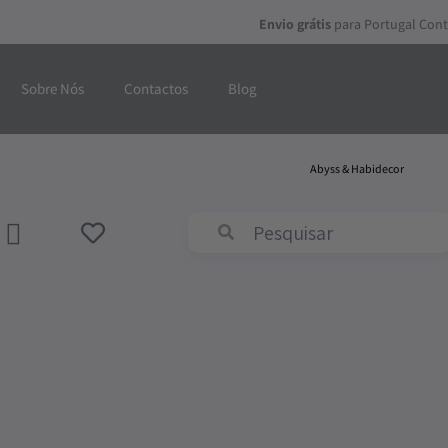
Skip
Envio grátis
para Portugal Cont
to
content
Sobre Nós
Contactos
Blog
Abyss & Habidecor
ADICIONAR
AO
CARRINHO