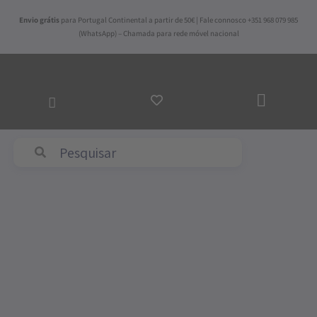
Skip
Envio grátis
para Portugal Continental a partir de 50€ | Fale connosco +351 968 079 985
to
(WhatsApp) – Chamada para rede móvel nacional
content
ADICI
AO
CARR
Abyss & Habidecor
Price
Quantidade
range:
de
154,00€
Saco
through
Nórdico
172,50€
Spots