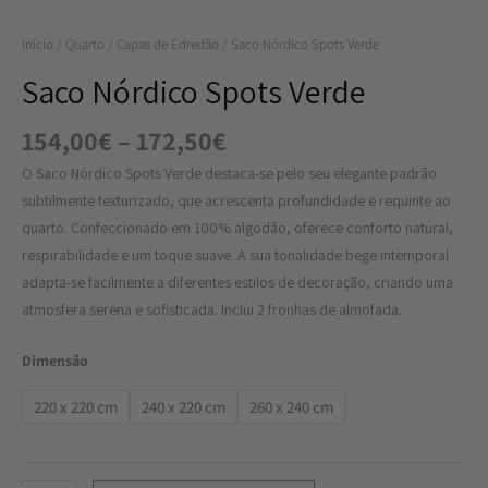
Verde
Início
/
Quarto
/
Capas de Edredão
/ Saco Nórdico Spots Verde
Saco Nórdico Spots Verde
154,00
€
–
172,50
€
O Saco Nórdico Spots Verde destaca-se pelo seu elegante padrão
subtilmente texturizado, que acrescenta profundidade e requinte ao
quarto. Confeccionado em 100% algodão, oferece conforto natural,
respirabilidade e um toque suave. A sua tonalidade bege intemporal
adapta-se facilmente a diferentes estilos de decoração, criando uma
atmosfera serena e sofisticada. Inclui 2 fronhas de almofada.
Dimensão
220 x 220 cm
240 x 220 cm
260 x 240 cm