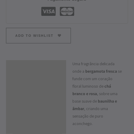
ADD TO WISHLIST
Uma fragrância delicada
Descrição
onde a
bergamota fresca
se
Informação adicional
funde com um coração
floral luminoso de
chá
branco e rosa
, sobre uma
base suave de
baunilha e
âmbar
, criando uma
sensação de puro
aconchego.