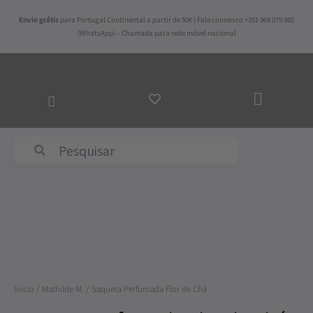
Skip
Envio grátis
para Portugal Continental a partir de 50€ | Fale connosco +351 968 079 985
to
(WhatsApp) – Chamada para rede móvel nacional
content
ADICI
AO
CARR
Abyss & Habidecor
Quantidade
de
Saqueta
Início
/
Mathilde M.
/ Saqueta Perfumada Flor de Chá
Perfumada
Flor