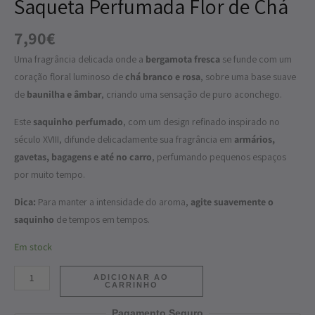
Saqueta Perfumada Flor de Chá
de
7,90
€
Chá
Uma fragrância delicada onde a
bergamota fresca
se funde com um
coração floral luminoso de
chá branco e rosa
, sobre uma base suave
de
baunilha e âmbar
, criando uma sensação de puro aconchego.
Este
saquinho perfumado
, com um design refinado inspirado no
século XVIII, difunde delicadamente sua fragrância em
armários,
gavetas, bagagens e até no carro
, perfumando pequenos espaços
por muito tempo.
Dica:
Para manter a intensidade do aroma,
agite suavemente o
saquinho
de tempos em tempos.
Em stock
ADICIONAR AO
CARRINHO
Pagamento Seguro