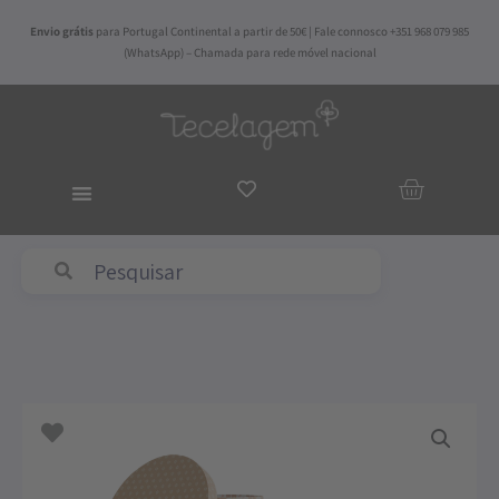
Skip
Envio grátis
para Portugal Continental a partir de 50€ | Fale connosco +351 968 079 985
to
(WhatsApp) – Chamada para rede móvel nacional
content
ADICIO
AO
CARRI
Quantidade
de
Set