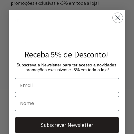
promoções exclusivas e -5% em toda a loja!
Receba 5% de Desconto!
Subscrever Newsletter
Subscreva a Newsletter para ter acesso a novidades,
promoções exclusivas e -5% em toda a loja!
ENTREGA GRATUITA
Entregas gratuitas a partir de 50€
Subscrever Newsletter