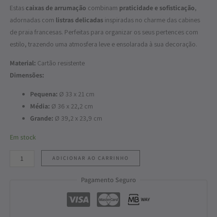
Estas
caixas de arrumação
combinam
praticidade e sofisticação
,
adornadas com
listras delicadas
inspiradas no charme das cabines
de praia francesas. Perfeitas para organizar os seus pertences com
estilo, trazendo uma atmosfera leve e ensolarada à sua decoração.
Material:
Cartão resistente
Dimensões:
Pequena:
Ø 33 x 21 cm
Média:
Ø 36 x 22,2 cm
Grande:
Ø 39,2 x 23,9 cm
Em stock
ADICIONAR AO CARRINHO
Pagamento Seguro