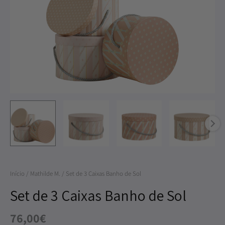
de
3
Caixas
Banho
de
Sol
Início
/
Mathilde M.
/ Set de 3 Caixas Banho de Sol
Set de 3 Caixas Banho de Sol
76,00
€