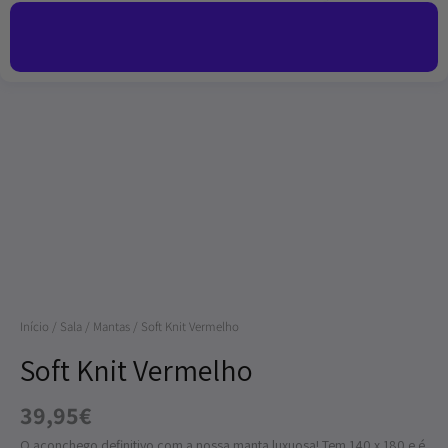
Quantidade
de
Soft
Knit
Vermelho
Início
/
Sala
/
Mantas
/ Soft Knit Vermelho
Soft Knit Vermelho
39,95
€
O aconchego definitivo com a nossa manta luxuosa! Tem 140 x 180 e é