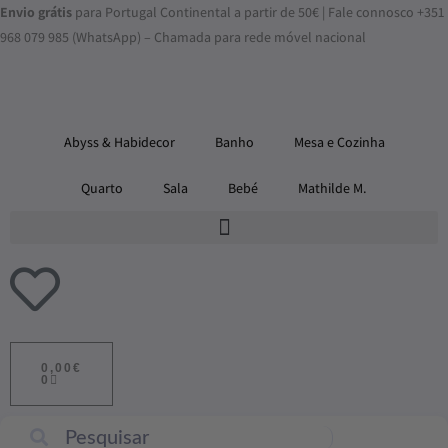
Skip
Envio grátis
para Portugal Continental a partir de 50€ | Fale connosco +351
to
968 079 985 (WhatsApp) – Chamada para rede móvel nacional
content
Abyss & Habidecor
Banho
Mesa e Cozinha
Quarto
Sala
Bebé
Mathilde M.
ADICIONAR
AO
0,00
€
CARRINHO
0