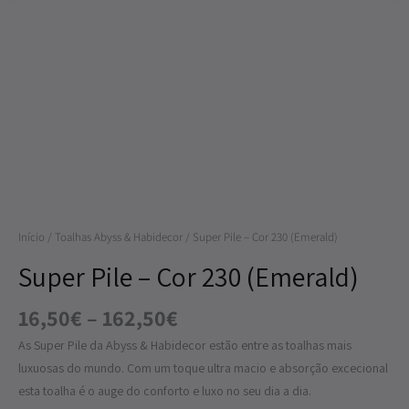
Price
Quantidade
range:
de
16,50€
Super
through
Pile
162,50€
-
Cor
230
Início
/
Toalhas Abyss & Habidecor
/ Super Pile – Cor 230 (Emerald)
(Emerald)
Super Pile – Cor 230 (Emerald)
16,50
€
–
162,50
€
As Super Pile da Abyss & Habidecor estão entre as toalhas mais
luxuosas do mundo. Com um toque ultra macio e absorção excecional
esta toalha é o auge do conforto e luxo no seu dia a dia.