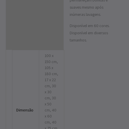
permaneçam bonitas e
suaves mesmo após
inúmeras lavagens.
Disponível em 60 cores.
Disponível em diversos
tamanhos.
100 x
150 cm,
105 x
180 cm,
17 x 22
cm, 30
x 30
cm, 30
x 50
Dimensão
cm, 40
x 60
cm, 40
x 75 cm,