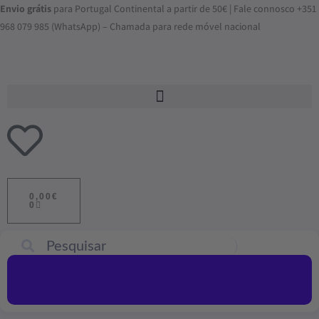
Skip
Envio grátis
para Portugal Continental a partir de 50€ | Fale connosco +351
to
968 079 985 (WhatsApp) – Chamada para rede móvel nacional
content
ADICIONAR
AO
0,00
€
CARRINHO
0