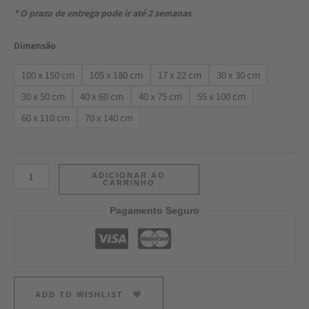
* O prazo de entrega pode ir até 2 semanas
Dimensão
100 x 150 cm
105 x 180 cm
17 x 22 cm
30 x 30 cm
30 x 50 cm
40 x 60 cm
40 x 75 cm
55 x 100 cm
60 x 110 cm
70 x 140 cm
ADICIONAR AO
CARRINHO
Pagamento Seguro
ADD TO WISHLIST