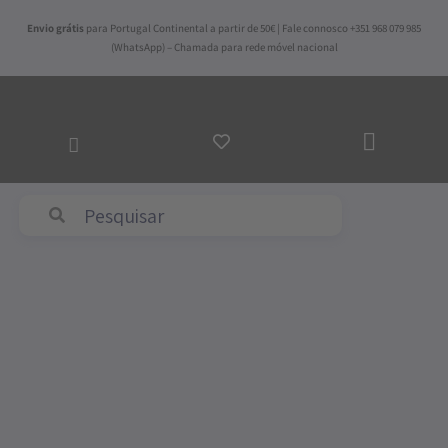
Skip
Envio grátis
para Portugal Continental a partir de 50€ | Fale connosco +351 968 079 985
to
(WhatsApp) – Chamada para rede móvel nacional
content
ADICI
AO
CARR
Abyss & Habidecor
Price
Quantidade
range:
de
16,50€
Super
through
Pile
162,50€
-