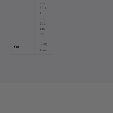
cm,
60 x
110
cm,
70 x
140
cm
(278)
Cor
Yuzu