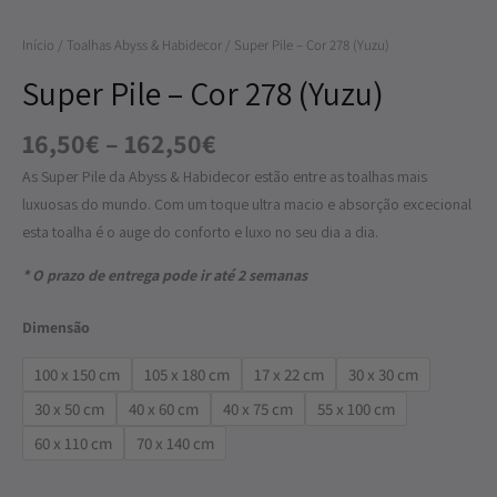
Cor
Início
/
Toalhas Abyss & Habidecor
/ Super Pile – Cor 278 (Yuzu)
278
(Yuzu)
Super Pile – Cor 278 (Yuzu)
16,50
€
–
162,50
€
As Super Pile da Abyss & Habidecor estão entre as toalhas mais
luxuosas do mundo. Com um toque ultra macio e absorção excecional
esta toalha é o auge do conforto e luxo no seu dia a dia.
* O prazo de entrega pode ir até 2 semanas
Dimensão
100 x 150 cm
105 x 180 cm
17 x 22 cm
30 x 30 cm
30 x 50 cm
40 x 60 cm
40 x 75 cm
55 x 100 cm
60 x 110 cm
70 x 140 cm