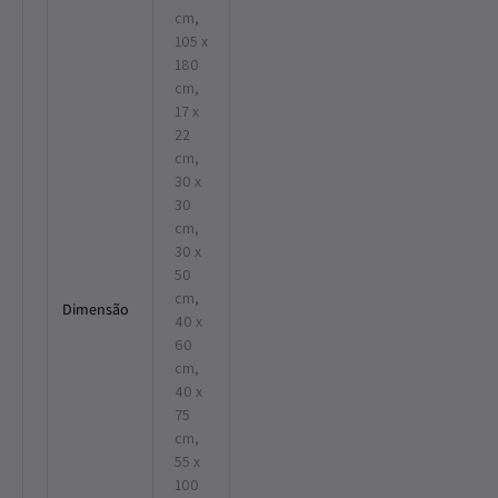
cm,
105 x
180
cm,
17 x
22
cm,
30 x
30
cm,
30 x
50
cm,
Dimensão
40 x
60
cm,
40 x
75
cm,
55 x
100