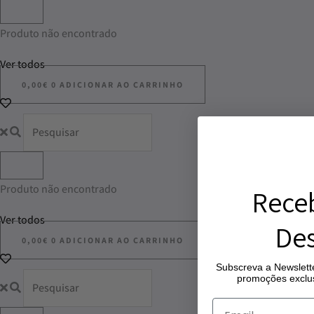
Produto não encontrado
Ver todos
0,00
€
0
ADICIONAR AO CARRINHO
Produto não encontrado
Rece
Ver todos
Des
0,00
€
0
ADICIONAR AO CARRINHO
Subscreva a Newslette
promoções exclus