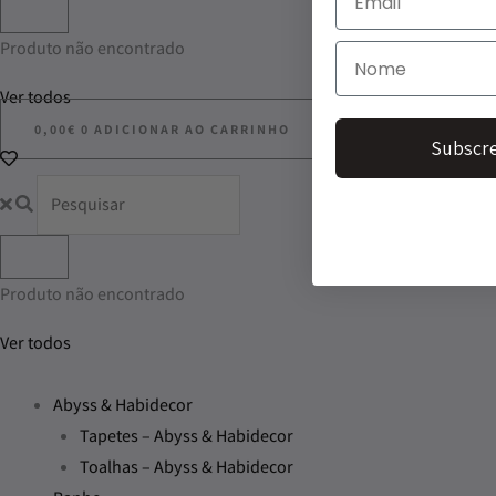
Produto não encontrado
Ver todos
0,00
€
0
ADICIONAR AO CARRINHO
Subscre
Produto não encontrado
Ver todos
Abyss & Habidecor
Tapetes – Abyss & Habidecor
Toalhas – Abyss & Habidecor