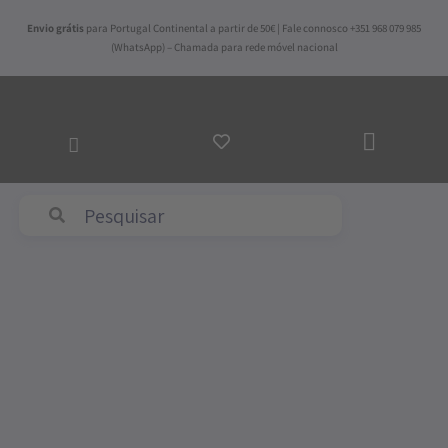
Skip
Envio grátis
para Portugal Continental a partir de 50€ | Fale connosco +351 968 079 985
to
(WhatsApp) – Chamada para rede móvel nacional
content
ADICI
AO
CARR
Abyss & Habidecor
Price
Quantidade
range:
de
16,50€
Super
through
Pile
162,50€
-