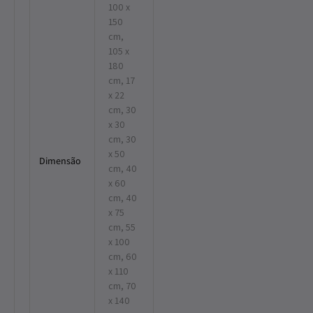
100 x
150
cm,
105 x
180
cm, 17
x 22
cm, 30
x 30
cm, 30
x 50
Dimensão
cm, 40
x 60
cm, 40
x 75
cm, 55
x 100
cm, 60
x 110
cm, 70
x 140