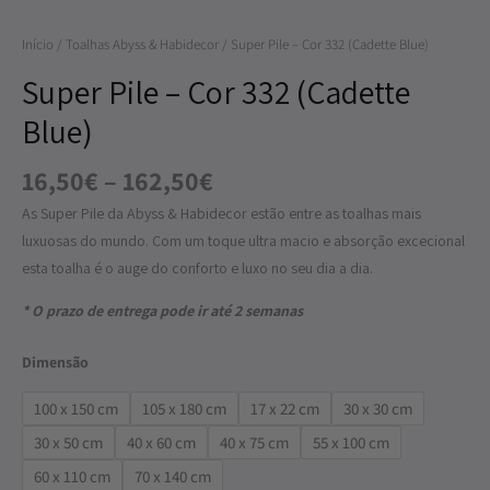
Cor
Início
/
Toalhas Abyss & Habidecor
/ Super Pile – Cor 332 (Cadette Blue)
332
(Cadette
Super Pile – Cor 332 (Cadette
Blue)
Blue)
16,50
€
–
162,50
€
As Super Pile da Abyss & Habidecor estão entre as toalhas mais
luxuosas do mundo. Com um toque ultra macio e absorção excecional
esta toalha é o auge do conforto e luxo no seu dia a dia.
* O prazo de entrega pode ir até 2 semanas
Dimensão
100 x 150 cm
105 x 180 cm
17 x 22 cm
30 x 30 cm
30 x 50 cm
40 x 60 cm
40 x 75 cm
55 x 100 cm
60 x 110 cm
70 x 140 cm