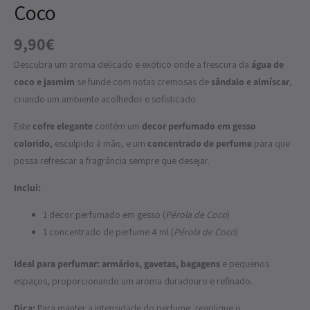
Coco
9,90
€
Descubra um aroma delicado e exótico onde a frescura da
água de
coco e jasmim
se funde com notas cremosas de
sândalo e almíscar
,
criando um ambiente acolhedor e sofisticado.
Este
cofre elegante
contém um
decor perfumado em gesso
colorido
, esculpido à mão, e um
concentrado de perfume
para que
possa refrescar a fragrância sempre que desejar.
Inclui:
1 decor perfumado em gesso (
Pérola de Coco
)
1 concentrado de perfume 4 ml (
Pérola de Coco
)
Ideal para perfumar:
armários, gavetas, bagagens
e pequenos
espaços, proporcionando um aroma duradouro e refinado.
Dica:
Para manter a intensidade do perfume, reaplique o