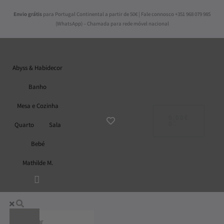
Skip
Envio grátis
para Portugal Continental a partir de 50€ | Fale connosco +351 968 079 985
to
(WhatsApp) – Chamada para rede móvel nacional
content
Abyss & Habidecor
Banho
Mesa e Cozinha
ADICIONAR
AO
0,00
€
CARRINHO
Quarto
Sala
0
Bebé
Mathilde M.
Abyss & Habidecor