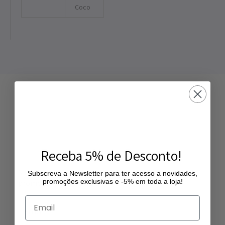
Coco
Receba 5% de Desconto!
Receba 5% de Desconto!
Subscreva a Newsletter para ter acesso a novidades,
Subscreva a Newsletter para ter acesso a novidades,
promoções exclusivas e -5% em toda a loja!
promoções exclusivas e -5% em toda a loja!