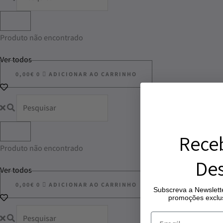
Produto não encontrado
Ver todos
0,00
€
0
ADICIONAR AO CARRINHO
Rece
Produto não encontrado
Des
Ver todos
0,00
€
0
ADICIONAR AO CARRINHO
Subscreva a Newslette
promoções exclus