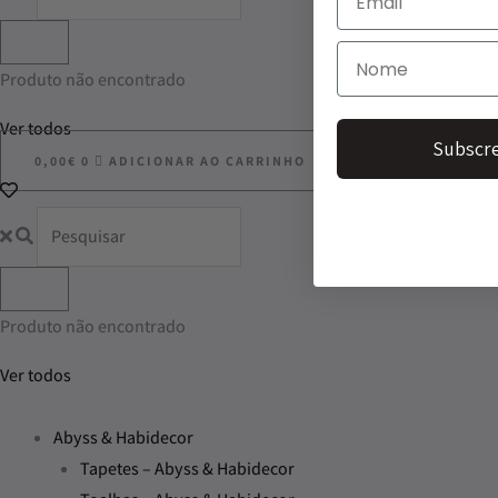
Produto não encontrado
Ver todos
Subscre
0,00
€
0
ADICIONAR AO CARRINHO
Produto não encontrado
Ver todos
Abyss & Habidecor
Tapetes – Abyss & Habidecor