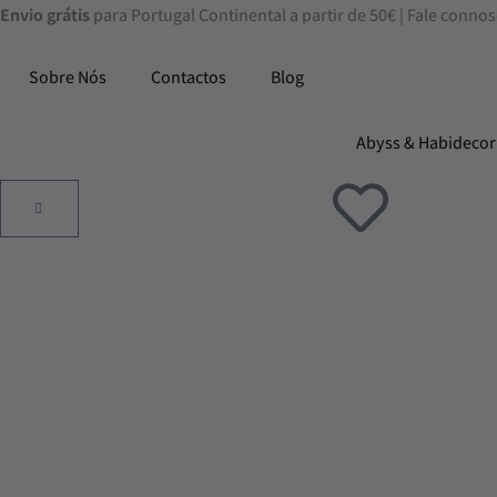
Skip
Envio grátis
para Portugal Continental a partir de 50€ | Fale con
to
content
Sobre Nós
Contactos
Blog
Abyss & Habidecor
ADICIONAR
AO
CARRINHO