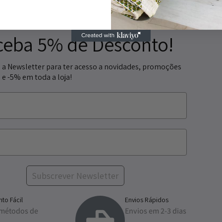
ceba 5% de Desconto!
 a Newsletter para ter acesso a novidades, promoções
 e -5% em toda a loja!
Subscrever Newsletter
to Fácil
Envios Rápidos
 métodos de
Envios em 2-3 dias