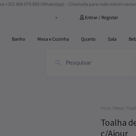
nosco +351 968 079 985 (WhatsApp) – Chamada para rede móvel nacio
Entrar / Registar
Banho
Mesa e Cozinha
Quarto
Sala
Be
Quantidade
Início
/
Mesa
/
Toal
de
Toalha d
Toalha
c/Ajour
de