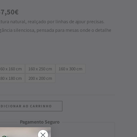
147,50€
47,50
€
tura natural, realçado por linhas de ajour precisas.
ância silenciosa, pensada para mesas onde o detalhe
160 x 160 cm
160 x 250 cm
160 x 300 cm
180 x 180 cm
200 x 200 cm
ADICIONAR AO CARRINHO
Pagamento Seguro