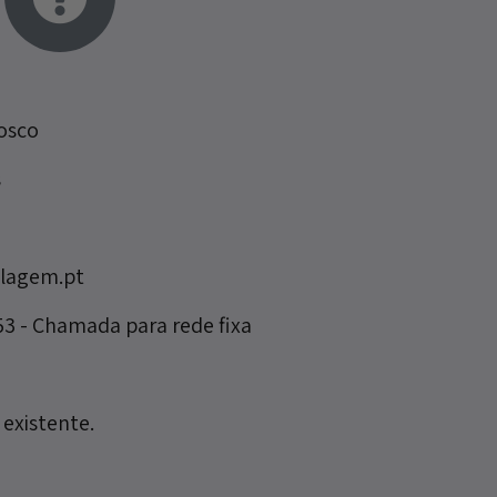
osco
s
lagem.pt
53 - Chamada para rede fixa
 existente.