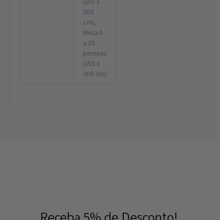
(150 x
200
cm),
Mesa 8
a 10
pessoas
(150 x
300 cm)
Receba 5% de Desconto!