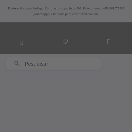
Skip
Envio grátis
para Portugal Continental a partir de 50€ | Fale connosco +351 968 079 985
to
(WhatsApp) – Chamada para rede móvel nacional
content
ADICI
AO
CARR
Abyss & Habidecor
Price
Quantidade
range:
de
44,00€
Toalha
through
de
89,00€
Mesa