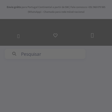
Skip
Envio grátis
para Portugal Continental a partir de 50€ | Fale connosco +351 968 079 985
to
(WhatsApp) – Chamada para rede móvel nacional
content
ADICI
AO
CARR
Abyss & Habidecor
Price
Quantidade
range:
de
65,25€
Toalha
through
de
112,50€
Mesa