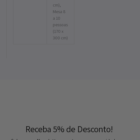
cm),
Mesa 8
a 10
pessoas
(170 x
300 cm)
Receba 5% de Desconto!