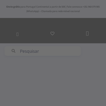
Skip
Envio grátis
para Portugal Continental a partir de 50€ | Fale connosco +351 968 079 985
to
(WhatsApp) – Chamada para rede móvel nacional
content
ADICI
AO
CARR
Abyss & Habidecor
Price
Quantidade
range:
de
39,50€
Toalha
through
de
69,75€
Mesa