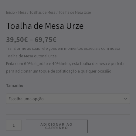
Urze
Início
/
Mesa
/
Toalhas de Mesa
/ Toalha de Mesa Urze
Toalha de Mesa Urze
39,50
€
–
69,75
€
Transforme as suas refeições em momentos especiais com nossa
Toalha de Mesa outonal Urze.
Feita com 60% algodão e 40% linho, esta toalha de mesa é perfeita
para adicionar um toque de sofisticação a qualquer ocasião
Tamanho
ADICIONAR AO
CARRINHO