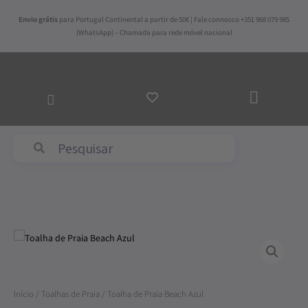
Skip
Envio grátis
para Portugal Continental a partir de 50€ | Fale connosco +351 968 079 985
to
(WhatsApp) – Chamada para rede móvel nacional
content
ADICI
AO
CARR
Abyss & Habidecor
Quantidade
de
Toalha
de
Início
/
Toalhas de Praia
/ Toalha de Praia Beach Azul
Praia