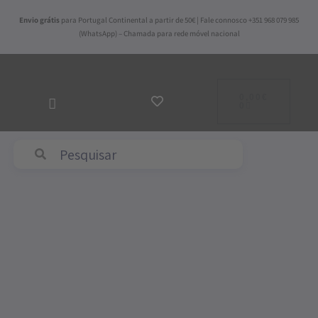
Skip
Envio grátis
para Portugal Continental a partir de 50€ | Fale connosco +351 968 079 985
to
(WhatsApp) – Chamada para rede móvel nacional
content
ADICIONAR
AO
0,00
€
CARRINHO
0
Abyss & Habidecor
Quantidade
de
Toalha
de
Praia