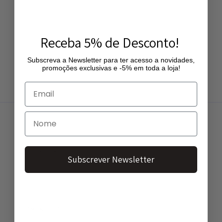
Receba 5% de Desconto!
Subscrever Newsletter
Subscreva a Newsletter para ter acesso a novidades,
promoções exclusivas e -5% em toda a loja!
ENTREGA GRATUITA
Subscrever Newsletter
Entregas gratuitas a partir de 50€
PAGAMENTO FÁCIL
Vários métodos de pagamento