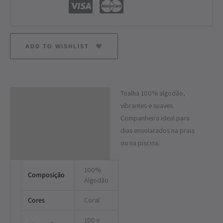
ADD TO WISHLIST
Toalha 100% algodão,
Descrição
vibrantes e suaves.
Informação adicional
Companheira ideal para
dias ensolarados na praia
ou na piscina.
100%
Composição
Algodão
Cores
Coral
100 x