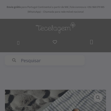
Skip
Envio grátis
para Portugal Continental a partir de 50€ | Fale connosco +351 968 079 985
to
(WhatsApp) – Chamada para rede móvel nacional
content
ADICI
AO
CARR
Abyss & Habidecor
Quantidade
de
Toalha