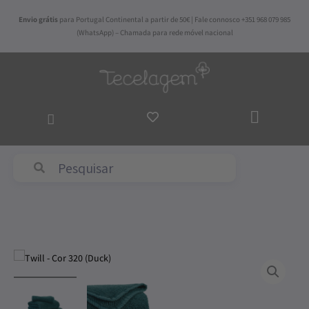
Skip
Envio grátis
para Portugal Continental a partir de 50€ | Fale connosco +351 968 079 985
to
(WhatsApp) – Chamada para rede móvel nacional
content
ADICI
AO
CARR
Abyss & Habidecor
Price
Quantidade
range:
de
14,00€
Twill