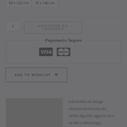
60 x 110 cm
70 x 140 cm
ADICIONAR AO
CARRINHO
Pagamento Seguro
ADD TO WISHLIST
Esta toalha de design
Descrição
intemporal é tecida em
Informação adicional
100% algodão egípcio Giza
de fibra extra longa,