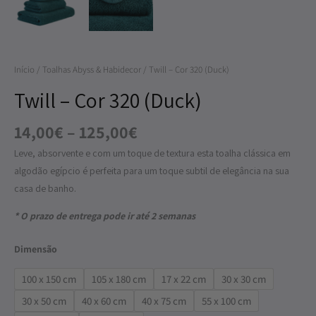
through
-
125,00€
Cor
320
(Duck)
Início
/
Toalhas Abyss & Habidecor
/ Twill – Cor 320 (Duck)
Twill – Cor 320 (Duck)
14,00
€
–
125,00
€
Leve, absorvente e com um toque de textura esta toalha clássica em
algodão egípcio é perfeita para um toque subtil de elegância na sua
casa de banho.
* O prazo de entrega pode ir até 2 semanas
Dimensão
100 x 150 cm
105 x 180 cm
17 x 22 cm
30 x 30 cm
30 x 50 cm
40 x 60 cm
40 x 75 cm
55 x 100 cm