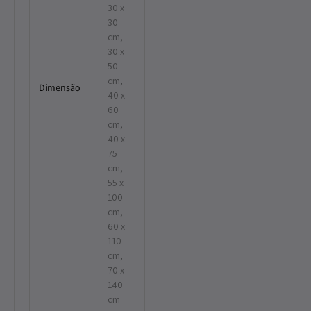
30 x
30
cm,
30 x
50
cm,
Dimensão
40 x
60
cm,
40 x
75
cm,
55 x
100
cm,
60 x
110
cm,
70 x
140
cm