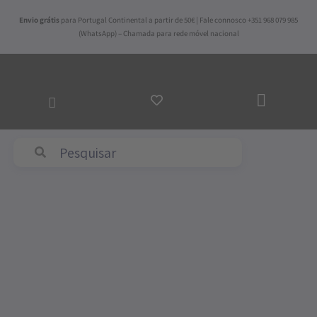
Skip
Envio grátis
para Portugal Continental a partir de 50€ | Fale connosco +351 968 079 985
to
(WhatsApp) – Chamada para rede móvel nacional
content
ADICI
AO
CARR
Abyss & Habidecor
Price
Quantidade
range:
de
14,00€
Twill
through
-
125,00€
Cor