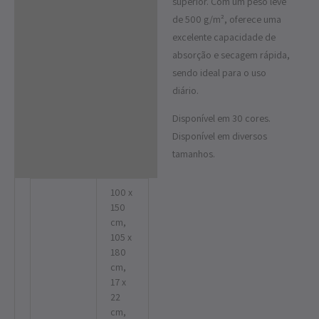
superior. Com um peso leve
de 500 g/m², oferece uma
excelente capacidade de
absorção e secagem rápida,
sendo ideal para o uso
diário.
Disponível em 30 cores.
Disponível em diversos
tamanhos.
100 x
150
cm,
105 x
180
cm,
17 x
22
cm,