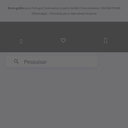
Skip
Envio grátis
para Portugal Continental a partir de 50€ | Fale connosco +351 968 079 985
to
(WhatsApp) – Chamada para rede móvel nacional
content
ADICI
AO
CARR
Abyss & Habidecor