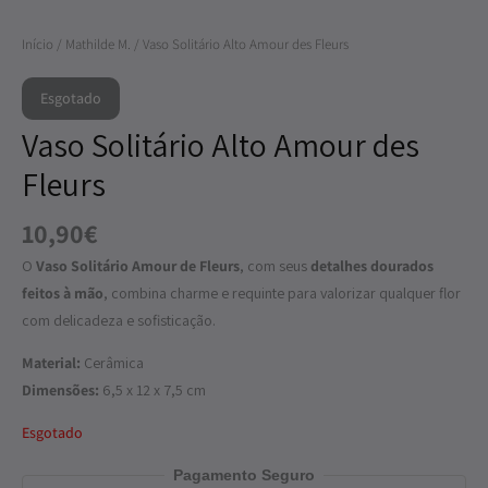
Início
/
Mathilde M.
/ Vaso Solitário Alto Amour des Fleurs
Esgotado
Vaso Solitário Alto Amour des
Fleurs
10,90
€
O
Vaso Solitário Amour de Fleurs
, com seus
detalhes dourados
feitos à mão
, combina charme e requinte para valorizar qualquer flor
com delicadeza e sofisticação.
Material:
Cerâmica
Dimensões:
6,5 x 12 x 7,5 cm
Esgotado
Pagamento Seguro