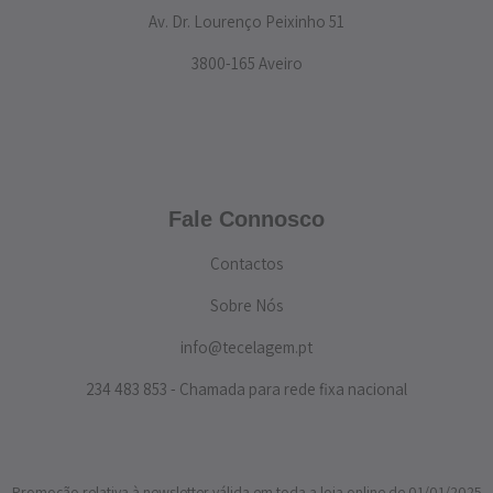
Av. Dr. Lourenço Peixinho 51
3800-165 Aveiro
Fale Connosco
Contactos
Sobre Nós
info@tecelagem.pt
234 483 853 - Chamada para rede fixa nacional
Promoção relativa à newsletter válida em toda a loja online de 01/01/2025