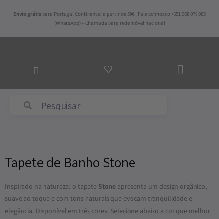
Skip
Envio grátis
para Portugal Continental a partir de 50€ | Fale connosco +351 968 079 985
to
(WhatsApp) – Chamada para rede móvel nacional
content
ADICI
AO
CARRI
Abyss & Habidecor
Tapete de Banho Stone
Inspirado na natureza: o tapete
Stone
apresenta um design orgânico,
suave ao toque e com tons naturais que evocam tranquilidade e
elegância. Disponível em três cores. Selecione abaixo a cor que melhor