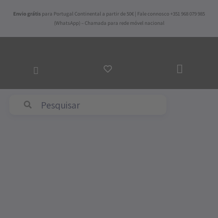
Skip
Envio grátis
para Portugal Continental a partir de 50€ | Fale connosco +351 968 079 985
to
(WhatsApp) – Chamada para rede móvel nacional
content
ADICI
AO
CARRI
Abyss & Habidecor
Price
Quantidade
range:
de
89,00€
Capa
through
de
127,50€
Edredão