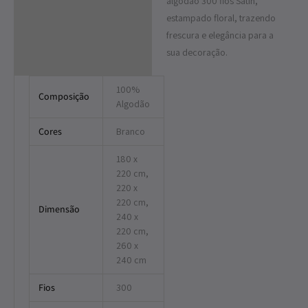
algodão 300 fios Satin,
estampado floral, trazendo
frescura e elegância para a
sua decoração.
100%
Composição
Algodão
Cores
Branco
180 x
220 cm,
220 x
220 cm,
Dimensão
240 x
220 cm,
260 x
240 cm
Fios
300