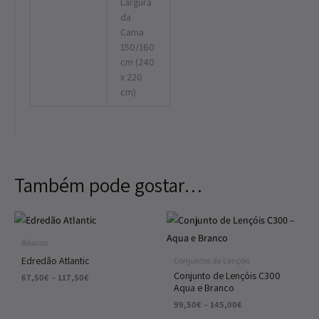
Largura
da
Cama
150/160
cm (240
x 220
cm)
Também pode gostar…
Price
Price
range:
range:
67,50€
99,50€
Básicos
through
through
Edredão Atlantic
Conjuntos de Lençóis
117,50€
145,00€
Conjunto de Lençóis C300
67,50
€
–
117,50
€
Aqua e Branco
99,50
€
–
145,00
€