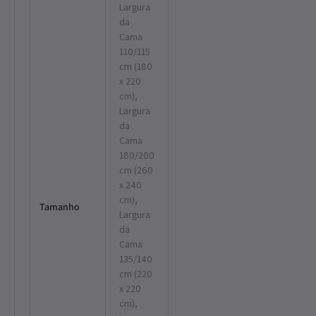
Largura
da
Cama
110/115
cm (180
x 220
cm),
Largura
da
Cama
180/200
cm (260
x 240
cm),
Tamanho
Largura
da
Cama
135/140
cm (220
x 220
cm),