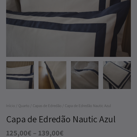
through
de
139,00€
Edredão
Nautic
Azul
Início
/
Quarto
/
Capas de Edredão
/ Capa de Edredão Nautic Azul
Capa de Edredão Nautic Azul
125,00
€
–
139,00
€