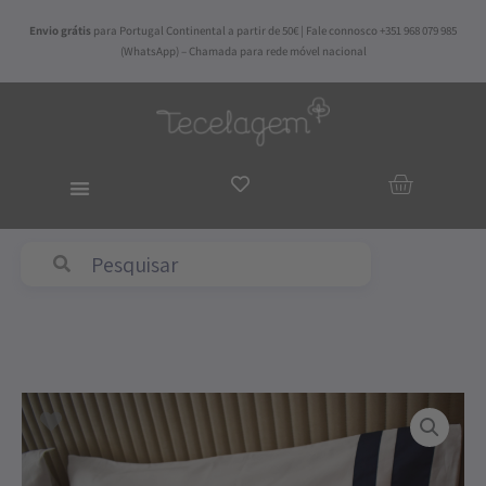
Skip
Envio grátis
para Portugal Continental a partir de 50€ | Fale connosco +351 968 079 985
to
(WhatsApp) – Chamada para rede móvel nacional
content
ADICIO
AO
CARRI
Abyss & Habidecor
Price
Quantidade
range:
de
125,00€
Capa