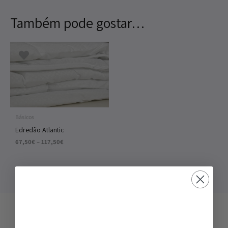
Também pode gostar…
Price
range:
67,50€
through
117,50€
Básicos
Edredão Atlantic
67,50
€
–
117,50
€