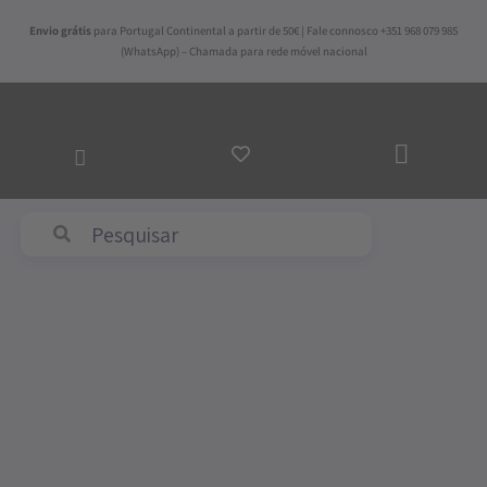
Skip
Envio grátis
para Portugal Continental a partir de 50€ | Fale connosco +351 968 079 985
to
(WhatsApp) – Chamada para rede móvel nacional
content
ADICI
AO
CARR
Abyss & Habidecor
Quantidade
de
Conjunto
British