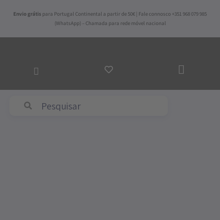
Skip
Envio grátis
para Portugal Continental a partir de 50€ | Fale connosco +351 968 079 985
to
(WhatsApp) – Chamada para rede móvel nacional
content
ADICI
AO
CARRI
Abyss & Habidecor
Quantidade
de
Soft
Knit
Mostarda