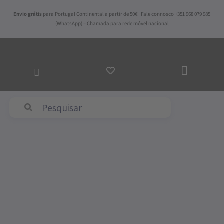
Skip
Envio grátis
para Portugal Continental a partir de 50€ | Fale connosco +351 968 079 985
to
(WhatsApp) – Chamada para rede móvel nacional
content
ADICI
AO
CARR
Abyss & Habidecor
Price
Quantidade
range:
de
210,00€
Tapete
through
de
350,00€
Banho