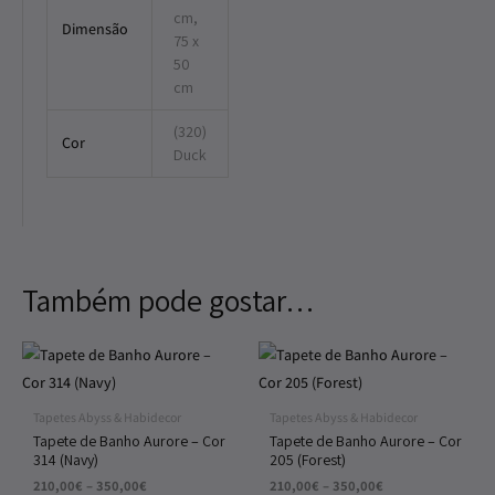
cm,
Dimensão
75 x
50
cm
(320)
Cor
Duck
Também pode gostar…
Price
Price
range:
range:
210,00€
210,00€
through
through
Tapetes Abyss & Habidecor
Tapetes Abyss & Habidecor
350,00€
350,00€
Tapete de Banho Aurore – Cor
Tapete de Banho Aurore – Cor
314 (Navy)
205 (Forest)
210,00
€
–
350,00
€
210,00
€
–
350,00
€