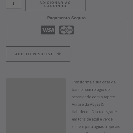
ADICIONAR AO
CARRINHO
Pagamento Seguro
ADD TO WISHLIST
Transforme a sua casa de
Descrição
banho num refúgio de
Informação adicional
serenidade com o tapete
Aurore da Abyss &
Habidecor. O seu degradé
em tons de azul e verde
remete para águas tropicais