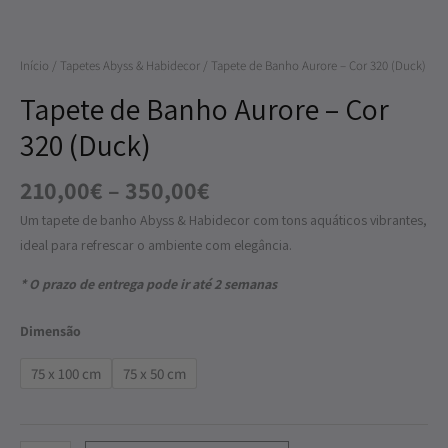
Aurore
–
Início
/
Tapetes Abyss & Habidecor
/ Tapete de Banho Aurore – Cor 320 (Duck)
Cor
320
Tapete de Banho Aurore – Cor
(Duck)
320 (Duck)
210,00
€
–
350,00
€
Um tapete de banho Abyss & Habidecor com tons aquáticos vibrantes,
ideal para refrescar o ambiente com elegância.
* O prazo de entrega pode ir até 2 semanas
Dimensão
75 x 100 cm
75 x 50 cm