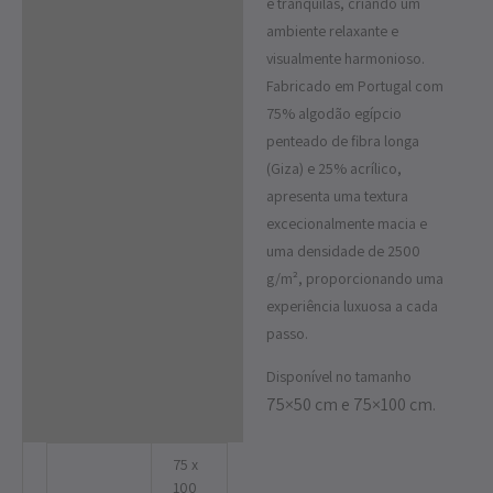
e tranquilas, criando um
ambiente relaxante e
visualmente harmonioso.
Fabricado em Portugal com
75% algodão egípcio
penteado de fibra longa
(Giza) e 25% acrílico,
apresenta uma textura
excecionalmente macia e
uma densidade de 2500
g/m², proporcionando uma
experiência luxuosa a cada
passo.
Disponível no tamanho
75×50 cm e
75×100 cm.
75 x
100