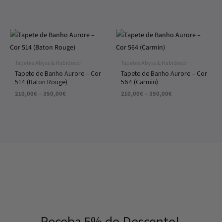
Price
Price
range:
range:
210,00€
210,00€
through
through
Tapetes Abyss & Habidecor
Tapetes Abyss & Habidecor
350,00€
350,00€
Tapete de Banho Aurore – Cor
Tapete de Banho Aurore – Cor
514 (Baton Rouge)
564 (Carmin)
210,00
€
–
350,00
€
210,00
€
–
350,00
€
Receba 5% de Desconto!