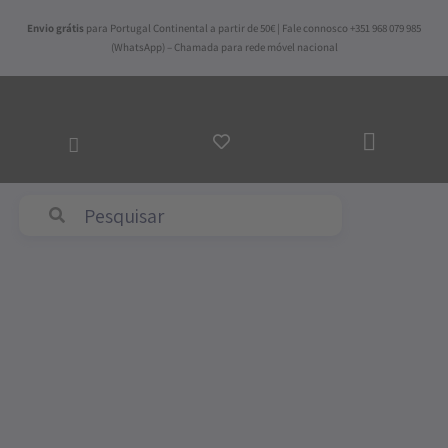
Skip
Envio grátis
para Portugal Continental a partir de 50€ | Fale connosco +351 968 079 985
to
(WhatsApp) – Chamada para rede móvel nacional
content
ADICI
AO
CARR
Abyss & Habidecor
Quantidade
de
Tapete
de
Banho