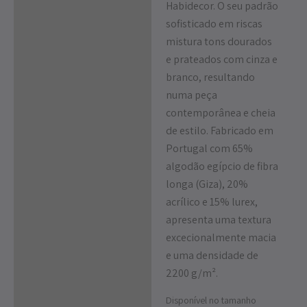
Habidecor. O seu padrão
sofisticado em riscas
mistura tons dourados
e prateados com cinza e
branco, resultando
numa peça
contemporânea e cheia
de estilo.
Fabricado em
Portugal com 65%
algodão egípcio de fibra
longa (Giza), 20%
acrílico e 15% lurex,
apresenta uma textura
excecionalmente macia
e uma densidade de
2200 g/m².
Disponível no tamanho