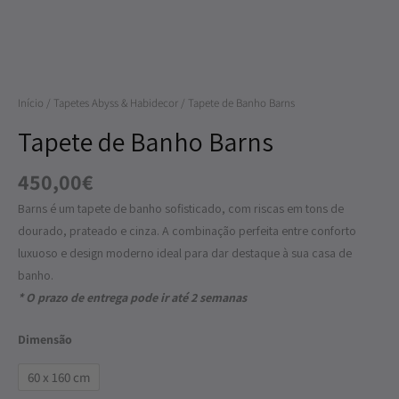
Barns
Início
/
Tapetes Abyss & Habidecor
/ Tapete de Banho Barns
Tapete de Banho Barns
450,00
€
Barns é um tapete de banho sofisticado, com riscas em tons de
dourado, prateado e cinza. A combinação perfeita entre conforto
luxuoso e design moderno ideal para dar destaque à sua casa de
banho.
* O prazo de entrega pode ir até 2 semanas
Dimensão
60 x 160 cm