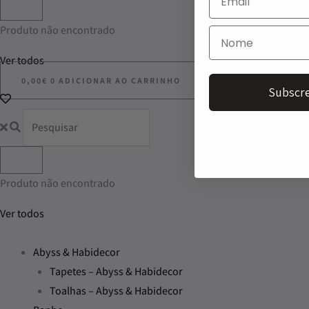
Produto não encontrado
Ver todos
0,00
€
0
ADICIONAR AO CARRINHO
Subscre
Produto não encontrado
Ver todos
Abyss & Habidecor
Tapetes – Abyss & Habidecor
Toalhas – Abyss & Habidecor