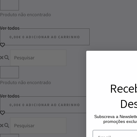
Produto não encontrado
Ver todos
0,00
€
0
ADICIONAR AO CARRINHO
Produto não encontrado
Rece
Ver todos
Des
0,00
€
0
ADICIONAR AO CARRINHO
Subscreva a Newslette
promoções exclus