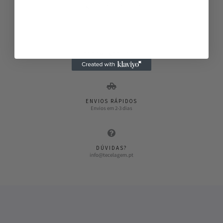
ENTREGA GRATUITA
Entregas gratuitas a partir de 50€
PAGAMENTO FÁCIL
Vários métodos de pagamento
ENVIOS RÁPIDOS
Envios em 2-3 dias
DÚVIDAS?
info@tecelagem.pt