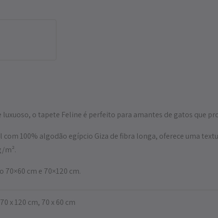
luxuoso, o tapete Feline é perfeito para amantes de gatos que pro
 com 100% algodão egípcio Giza de fibra longa, oferece uma text
g/m².
o 70×60 cm e 70×120 cm.
70 x 120 cm, 70 x 60 cm