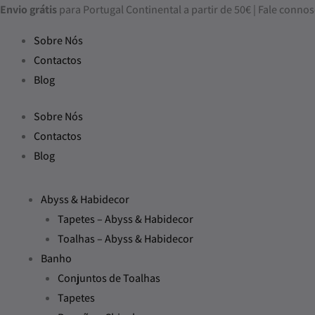
Skip
Quantidade
Price
Envio grátis
para Portugal Continental a partir de 50€ | Fale con
to
de
range:
Sobre Nós
content
Tapete
200,00€
Contactos
de
through
Blog
Banho
325,00€
Feline
Sobre Nós
Contactos
Blog
Abyss & Habidecor
Tapetes – Abyss & Habidecor
Toalhas – Abyss & Habidecor
Banho
Conjuntos de Toalhas
Tapetes