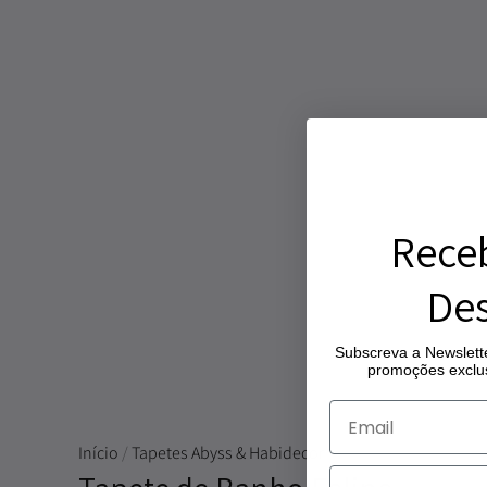
Rece
Des
Subscreva a Newslette
promoções exclus
Início
/
Tapetes Abyss & Habidecor
/ Tapete de Banho Fel