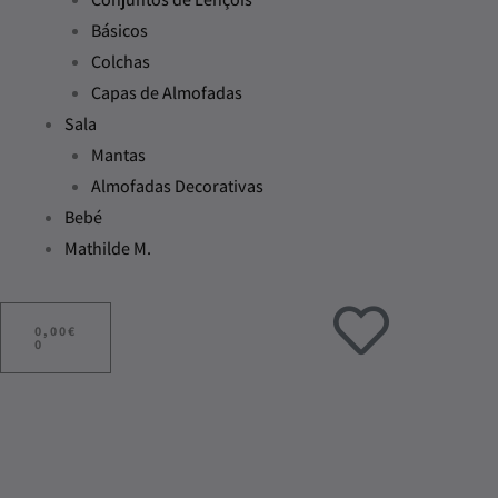
Básicos
Colchas
Capas de Almofadas
Sala
Mantas
Almofadas Decorativas
Bebé
Mathilde M.
ADICIONAR
AO
0,00
€
CARRINHO
0