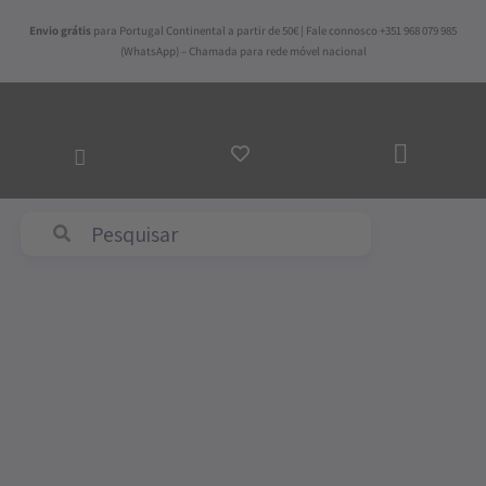
Skip
Envio grátis
para Portugal Continental a partir de 50€ | Fale connosco +351 968 079 985
to
(WhatsApp) – Chamada para rede móvel nacional
content
ADICI
AO
CARRI
Abyss & Habidecor
Quantidade
de
Tapete
de
Banho