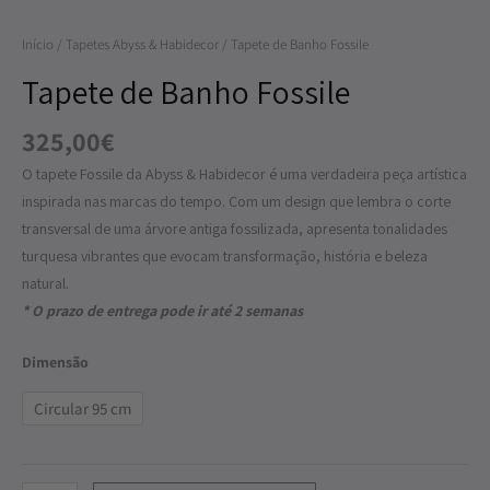
Fossile
Início
/
Tapetes Abyss & Habidecor
/ Tapete de Banho Fossile
Tapete de Banho Fossile
325,00
€
O tapete Fossile da Abyss & Habidecor é uma verdadeira peça artística
inspirada nas marcas do tempo. Com um design que lembra o corte
transversal de uma árvore antiga fossilizada, apresenta tonalidades
turquesa vibrantes que evocam transformação, história e beleza
natural.
* O prazo de entrega pode ir até 2 semanas
Dimensão
Circular 95 cm