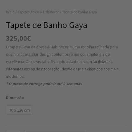
Gaya
Início
/
Tapetes Abyss & Habidecor
/ Tapete de Banho Gaya
Tapete de Banho Gaya
325,00
€
O tapete Gaya da Abyss & Habidecor é uma escolha refinada para
quem procura aliar design contemporâneo com materiais de
excelência. O seu visual sofisticado adapta-se com facilidade a
diferentes estilos de decoração, desde os mais clássicos aos mais
modernos.
* O prazo de entrega pode ir até 2 semanas
Dimensão
70 x 120 cm