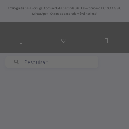
Skip
Envio grátis
para Portugal Continental a partir de 50€ | Fale connosco +351 968 079 985
to
(WhatsApp) – Chamada para rede móvel nacional
content
ADICI
AO
CARRI
Abyss & Habidecor
Quantidade
de
Tapete
de
Banho