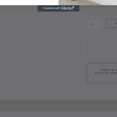
70 x 60 cm
ADD TO 
REMOVE FR