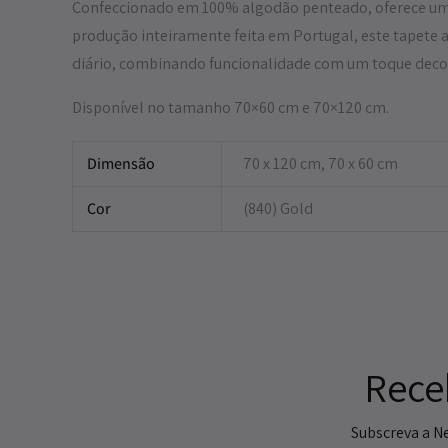
Confeccionado em
100% algodão penteado
, oferece u
produção inteiramente feita em
Portugal
, este tapete
diário, combinando funcionalidade com um toque decor
Disponível no tamanho 70×60 cm e 70×120 cm.
Dimensão
70 x 120 cm, 70 x 60 cm
Cor
(840) Gold
Rece
Subscreva a N