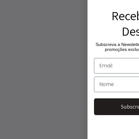
Rece
Des
Subscreva a Newslette
promoções exclus
Subscre