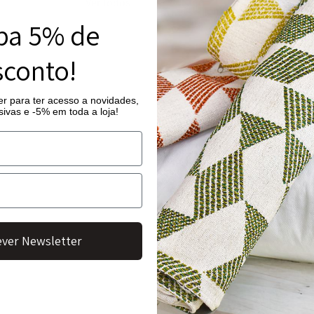
Ver todos
ba 5% de
conto!
Quantidade
Início
/
Tapetes Aby
de
r para ter acesso a novidades,
Tapete d
ivas e -5% em toda a loja!
Tapete
de
200,00
€
–
Banho
Elegante e suave 
Gigi
acrescentar conf
* O prazo de ent
Dimensão
ver Newsletter
70 x 120 cm