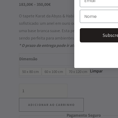
183,00
€
–
350,00
€
O tapete Karat da Abyss & Habidecor destaca-se pelo se
sofisticado: um anel em ouro ou prata, simples mas im
uma base branca suave. Esta peça transmite requinte s
Subscre
sendo perfeita para ambientes que valorizam o luxo dis
* O prazo de entrega pode ir até 2 semanas
Dimensão
Limpar
50 x 80 cm
60 x 100 cm
70 x 120 cm
ADICIONAR AO CARRINHO
Pagamento Seguro