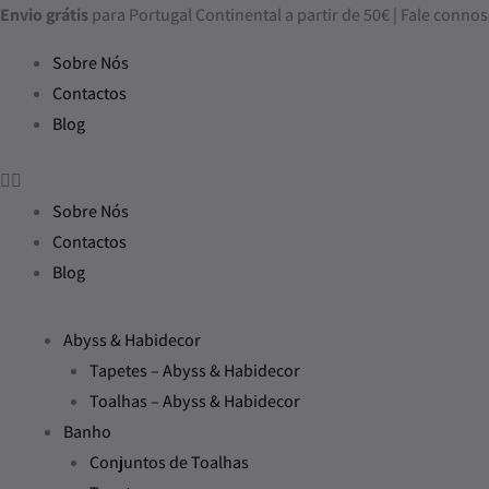
Skip
Quantidade
Price
Price
Price
Envio grátis
para Portugal Continental a partir de 50€ | Fale con
to
de
range:
range:
range:
Sobre Nós
content
Tapete
183,00€
183,00€
183,00€
Contactos
de
through
through
through
Blog
Banho
350,00€
350,00€
350,00€
Karat
-
Sobre Nós
Cor
Contactos
990
Blog
(Black)
Abyss & Habidecor
Tapetes – Abyss & Habidecor
Toalhas – Abyss & Habidecor
Banho
Conjuntos de Toalhas