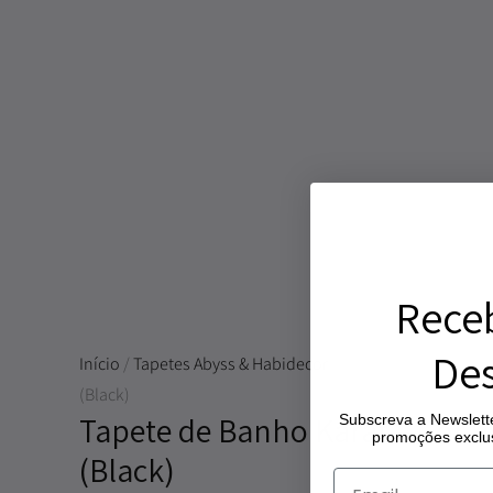
Rece
Des
Início
/
Tapetes Abyss & Habidecor
/ Tapete de Banho Kar
(Black)
Tapete de Banho Karat – Cor 9
Subscreva a Newslette
promoções exclus
(Black)