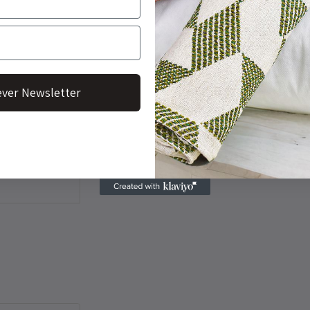
u design sóbrio e
pactante, sobre
em excessos,
ver Newsletter
creto.