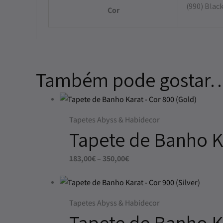
(990) Blac
Cor
Também pode gostar
Tapetes Abyss & Habidecor
Tapete de Banho Ka
183,00
€
–
350,00
€
Tapetes Abyss & Habidecor
Tapete de Banho Ka