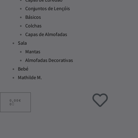
Conjuntos de Lençóis
Básicos
Colchas
Capas de Almofadas
Sala
Mantas
Almofadas Decorativas
Bebé
Mathilde M.
ADICIONAR
AO
0,00
€
CARRINHO
0