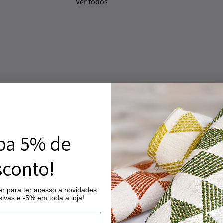
Ver todos
ba 5% de
conto!
at – Cor 990
90
r para ter acesso a novidades,
ivas e -5% em toda a loja!