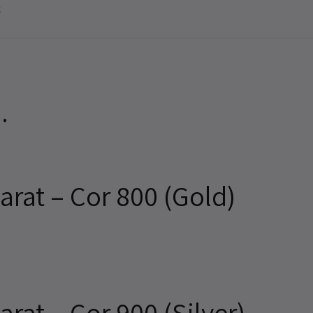
k
…
rat – Cor 800 (Gold)
rat – Cor 900 (Silver)