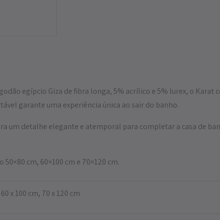
odão egípcio Giza de fibra longa, 5% acrílico e 5% lurex, o Karat 
rtável garante uma experiência única ao sair do banho.
ra um detalhe elegante e atemporal para completar a casa de ban
o 50×80 cm, 60×100 cm e 70×120 cm.
 60 x 100 cm, 70 x 120 cm