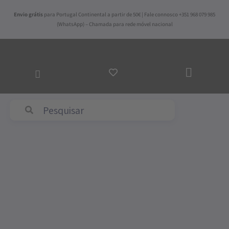
Skip
Envio grátis
para Portugal Continental a partir de 50€ | Fale connosco +351 968 079 985
to
(WhatsApp) – Chamada para rede móvel nacional
content
ADICI
AO
CARRI
Abyss & Habidecor
Quantidade
de
Tapete
de
Banho