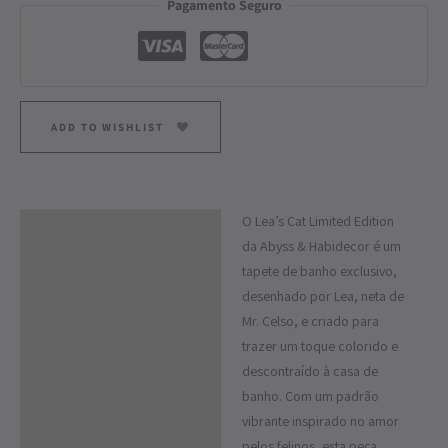
Pagamento Seguro
ADD TO WISHLIST
O Lea’s Cat Limited Edition
Descrição
da Abyss & Habidecor é um
Informação adicional
tapete de banho exclusivo,
desenhado por Lea, neta de
Mr. Celso, e criado para
trazer um toque colorido e
descontraído à casa de
banho. Com um padrão
vibrante inspirado no amor
pelos felinos, esta peça