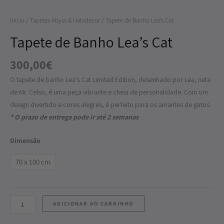
Lea's
Início
/
Tapetes Abyss & Habidecor
/ Tapete de Banho Lea’s Cat
Cat
Tapete de Banho Lea’s Cat
300,00
€
O tapete de banho Lea’s Cat Limited Edition, desenhado por Lea, neta
de Mr. Celso, é uma peça vibrante e cheia de personalidade. Com um
design divertido e cores alegres, é perfeito para os amantes de gatos.
* O prazo de entrega pode ir até 2 semanas
Dimensão
70 x 100 cm
ADICIONAR AO CARRINHO