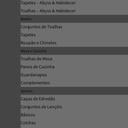
Tapetes – Abyss & Habidecor
Toalhas – Abyss & Habidecor
Banho
Conjuntos de Toalhas
Tapetes
Roupão e Chinelos
Mesa e Cozinha
Toalhas de Mesa
Panos de Cozinha
Guardanapos
Complementos
Quarto
Capas de Edredão
Conjuntos de Lençóis
Básicos
Colchas