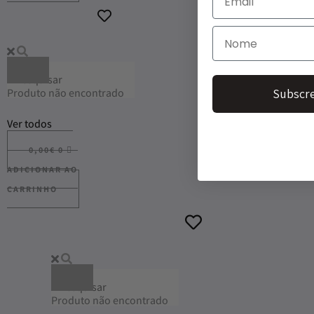
Produto não encontrado
Subscre
Ver todos
0,00
€
0
ADICIONAR AO
CARRINHO
Produto não encontrado