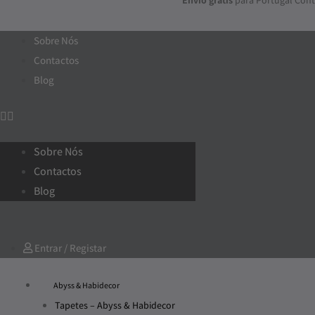
Envio grátis
para Portugal Cont
Skip
to
Sobre Nós
content
Contactos
Blog
Sobre Nós
Contactos
Blog
Entrar / Registar
Abyss & Habidecor
Tapetes – Abyss & Habidecor