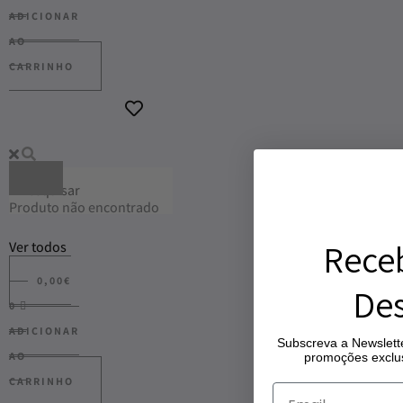
ADICIONAR
AO
CARRINHO
Produto não encontrado
Rece
Ver todos
0,00
€
Des
0
ADICIONAR
Subscreva a Newslette
AO
promoções exclus
CARRINHO