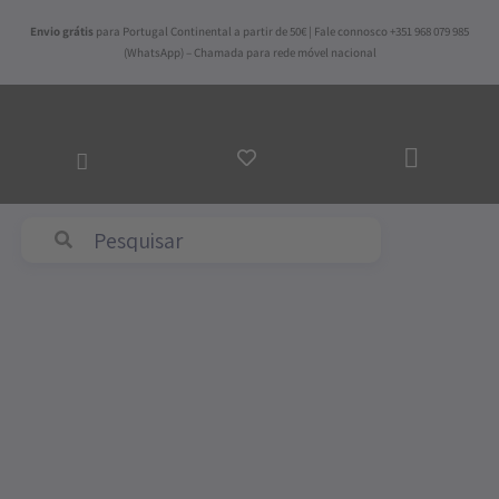
Skip
Envio grátis
para Portugal Continental a partir de 50€ | Fale connosco +351 968 079 985
to
(WhatsApp) – Chamada para rede móvel nacional
content
ADICI
AO
CARR
Abyss & Habidecor
Price
Quantidade
range:
de
200,00€
Tapete
through
de
325,00€
Banho