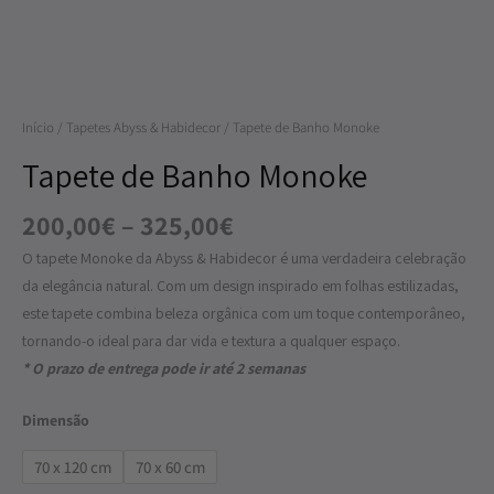
Monoke
Início
/
Tapetes Abyss & Habidecor
/ Tapete de Banho Monoke
Tapete de Banho Monoke
200,00
€
–
325,00
€
O tapete Monoke da Abyss & Habidecor é uma verdadeira celebração
da elegância natural. Com um design inspirado em folhas estilizadas,
este tapete combina beleza orgânica com um toque contemporâneo,
tornando-o ideal para dar vida e textura a qualquer espaço.
* O prazo de entrega pode ir até 2 semanas
Dimensão
70 x 120 cm
70 x 60 cm