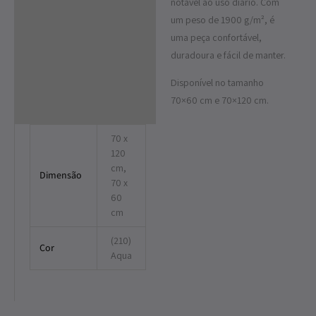
notável ao uso diário. Com
um peso de 1900 g/m², é
uma peça confortável,
duradoura e fácil de manter.
Disponível no tamanho
70×60 cm e 70×120 cm.
70 x
120
cm,
Dimensão
70 x
60
cm
(210)
Cor
Aqua