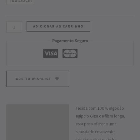
70 x 130 cm
ADICIONAR AO CARRINHO
Pagamento Seguro
ADD TO WISHLIST
Tecida com 100% algodão
Descrição
egípcio Giza de fibra longa,
Informação adicional
esta peça oferece uma
suavidade envolvente,
combinando conforto,