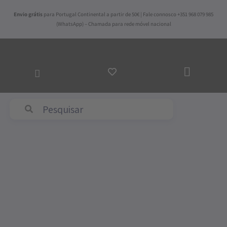
Skip
Envio grátis
para Portugal Continental a partir de 50€ | Fale connosco +351 968 079 985
to
(WhatsApp) – Chamada para rede móvel nacional
content
ADICI
AO
CARRI
Abyss & Habidecor
Quantidade
de
Tapete
de
Banho