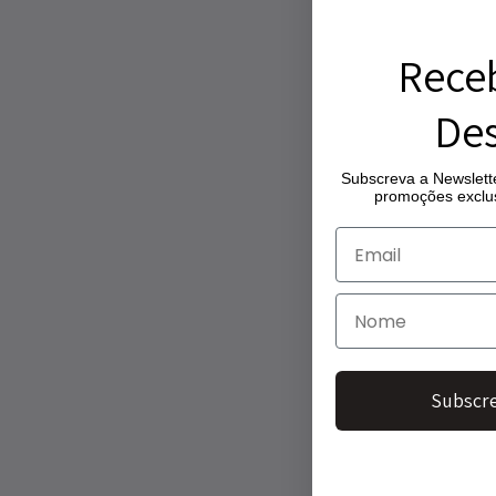
Rece
Des
Subscreva a Newslette
promoções exclus
Subscre