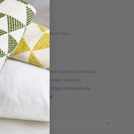
ss & Habidecor
/ Tapete de Banho Paon
e Banho Paon
o Paon da Abyss & Habidecor combina a beleza
a pena de pavão com um toque luxuoso,
sua casa de banho num refúgio de elegância.
rega pode ir até 2 semanas