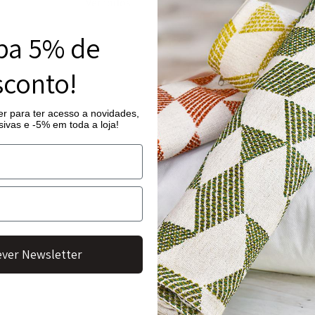
Ver todos
ba 5% de
conto!
Quantidade
Início
/
Tapetes Aby
de
Tapete d
r para ter acesso a novidades,
Tapete
ivas e -5% em toda a loja!
de
425,00
€
Banho
O tapete de banh
Paon
majestosa de um
transformando a 
* O prazo de ent
ver Newsletter
Dimensão
80 x 160 cm