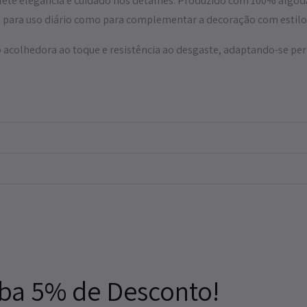
ete elegância e cuidado nos detalhes. Produzido com 100% algodão
to para uso diário como para complementar a decoração com estilo
colhedora ao toque e resistência ao desgaste, adaptando-se per
ba 5% de Desconto!