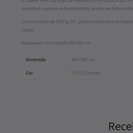
O tapete Paon da Abyss & Habidecor é uma peça que refl
suavidade superior e durabilidade, sendo perfeito tan
Com um peso de 1900 g/m², proporciona uma sensação a
closet.
Disponível no tamanho 80×160 cm.
Dimensão
80 x 160 cm
Cor
(737) Caramel
Rece