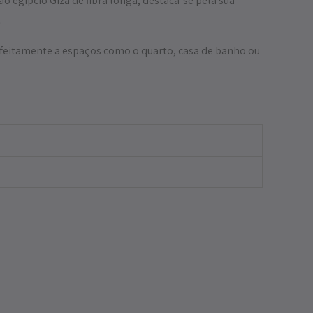
 egípcio Giza de fibra longa, destaca-se pela sua
.
feitamente a espaços como o quarto, casa de banho ou